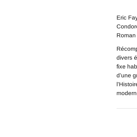
Eric Fa
Condorc
Roman d
Récompe
divers 
fixe ha
d’une gr
l’Histoi
modern