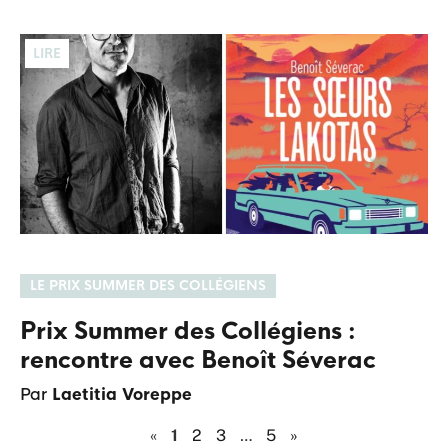
LIRE
LE PRIX SUMMER DES COLLÉGIENS
Prix Summer des Collégiens :
rencontre avec Benoît Séverac
Par
Laetitia Voreppe
«
1
2
3
…
5
»