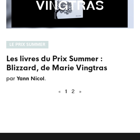
LE PRIX SUMMER
Les livres du Prix Summer :
Blizzard, de Marie Vingtras
par
Yann Nicol
.
«
1
2
»