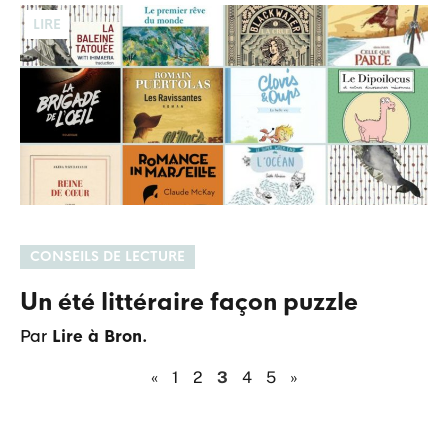
LIRE
CONSEILS DE LECTURE
Un été littéraire façon puzzle
Par
Lire à Bron.
«
1
2
3
4
5
»