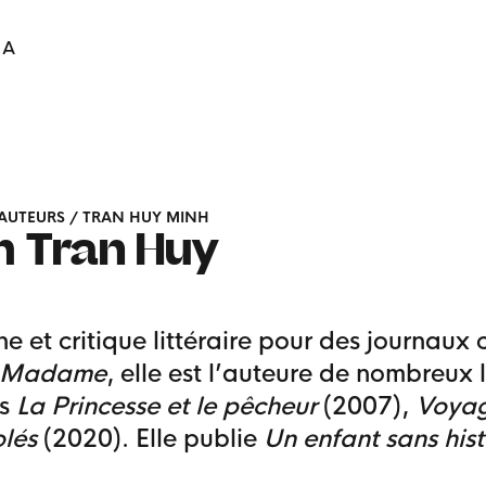
IA
AUTEURS
/
TRAN HUY MINH
h
Tran Huy
ne et critique littéraire pour des journau
o Madame
, elle est l’auteure de nombreux
ls
La Princesse et le pêcheur
(2007),
Voyag
olés
(2020). Elle publie
Un enfant sans hist