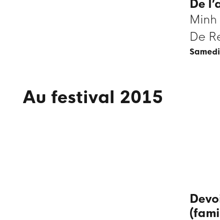
De l’
Minh 
De R
samedi
Au festival 2015
Devo
(fami