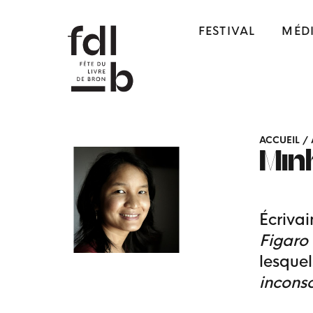
FESTIVAL
MÉD
ACCUEIL
/
Min
Écrivai
Figar
lesque
incons