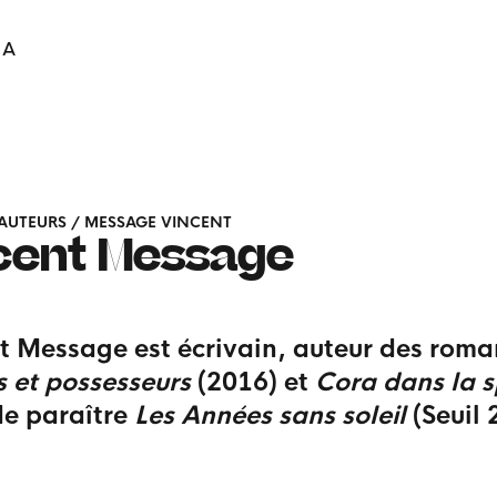
IA
AUTEURS
/
MESSAGE VINCENT
cent
Message
t Message est écrivain, auteur des roma
s et possesseurs
(2016) et
Cora dans la s
de paraître
Les Années sans soleil
(Seuil 