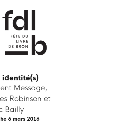
 identité(s)
cent Message,
es Robinson et
c Bailly
che 6 mars 2016