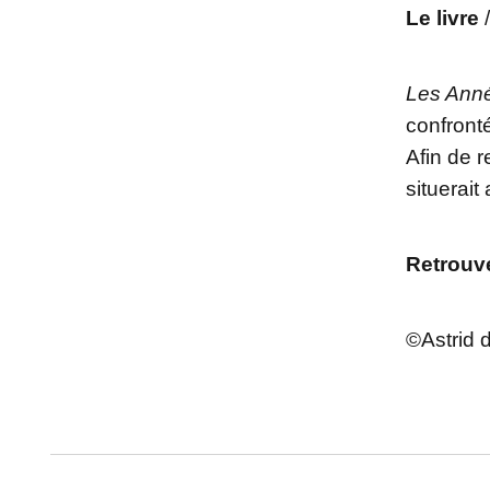
Le livre
Les Anné
confront
Afin de r
situerait
Retrouve
©Astrid d