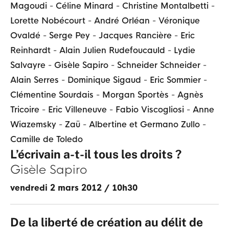
Magoudi
-
Céline Minard
-
Christine Montalbetti
-
Lorette Nobécourt
-
André Orléan
-
Véronique
Ovaldé
-
Serge Pey
-
Jacques Rancière
-
Eric
Reinhardt
-
Alain Julien Rudefoucauld
-
Lydie
Salvayre
-
Gisèle Sapiro
-
Schneider Schneider
-
Alain Serres
-
Dominique Sigaud
-
Eric Sommier
-
Clémentine Sourdais
-
Morgan Sportès
-
Agnès
Tricoire
-
Eric Villeneuve
-
Fabio Viscogliosi
-
Anne
Wiazemsky
-
Zaü
-
Albertine et Germano Zullo
-
Camille de Toledo
L’écrivain a-t-il tous les droits ?
Gisèle Sapiro
vendredi 2 mars 2012
/
10h30
De la liberté de création au délit de