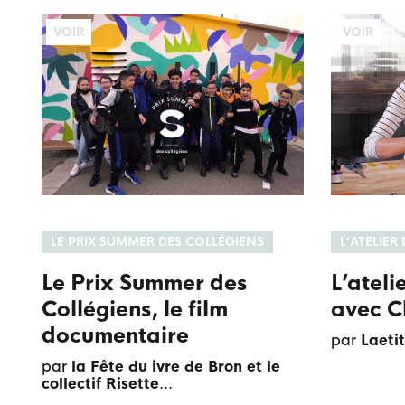
VOIR
VOIR
LE PRIX SUMMER DES COLLÉGIENS
L’ATELIER
Le Prix Summer des
L’ateli
Collégiens, le film
avec C
documentaire
par
Laeti
par
la Fête du ivre de Bron et le
collectif Risette