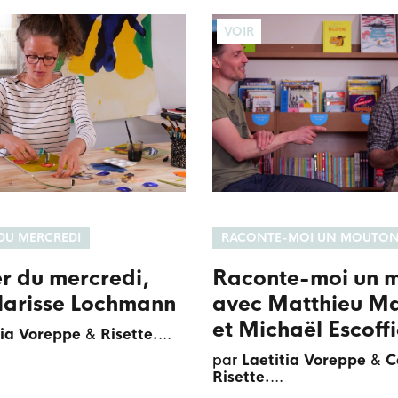
VOIR
 DU MERCREDI
RACONTE-MOI UN MOUTO
er du mercredi,
Raconte-moi un 
larisse Lochmann
avec Matthieu M
et Michaël Escoffi
tia Voreppe
&
Risette.
par
Laetitia Voreppe
&
C
Risette.