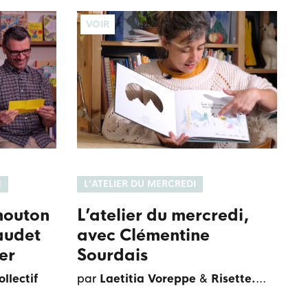
VOIR
N
L’ATELIER DU MERCREDI
mouton
L’atelier du mercredi,
audet
avec Clémentine
er
Sourdais
ollectif
par
Laetitia Voreppe
&
Risette.