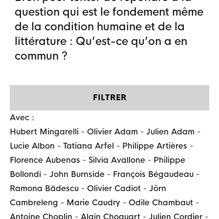
question qui est le fondement même
de la condition humaine et de la
littérature : Qu’est-ce qu’on a en
commun ?
FILTRER
Avec :
Hubert Mingarelli
-
Olivier Adam
-
Julien Adam
-
Lucie Albon
-
Tatiana Arfel
-
Philippe Artières
-
Florence Aubenas
-
Silvia Avallone
-
Philippe
Bollondi
-
John Burnside
-
François Bégaudeau
-
Ramona Bădescu
-
Olivier Cadiot
-
Jörn
Cambreleng
-
Marie Caudry
-
Odile Chambaut
-
Antoine Choplin
-
Alain Choquart
-
Julien Cordier
-