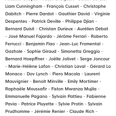
Liam Cunningham
-
François Cusset
-
Christophe
Dabitch
-
Pierre Dardot
-
Gauthier David
-
Virginie
Despentes
-
Patrick Deville
-
Philippe Djian
-
Bernard Duisit
-
Christan Durieux
-
Aurélien Débat
-
José Manuel Fajardo
-
Jérôme Ferrari
-
Roberto
Ferrucci
-
Benjamin Flao
-
Jean-Luc Fromental
-
Gazhole
-
Sophie Giraud
-
Simonetta Greggio
-
Bernard Hoepffner
-
Joëlle Jolivet
-
Serge Joncour
-
Marie-Hélène Lafon
-
Christian Laval
-
Gérard Lo
Monaco
-
Dov Lynch
-
Piero Macola
-
Laurent
Mauvignier
-
Benoît Minville
-
Emily Mortimer
-
Raphaële Moussafir
-
Fiston Mwanza Mujila
-
Emmanuelle Pagano
-
Sylvain Pattieu
-
Fabienne
Pavia
-
Patrice Pluyette
-
Sylvie Protin
-
Sylvain
Prudhomme
-
Jérémie Renier
-
Claude Rich
-