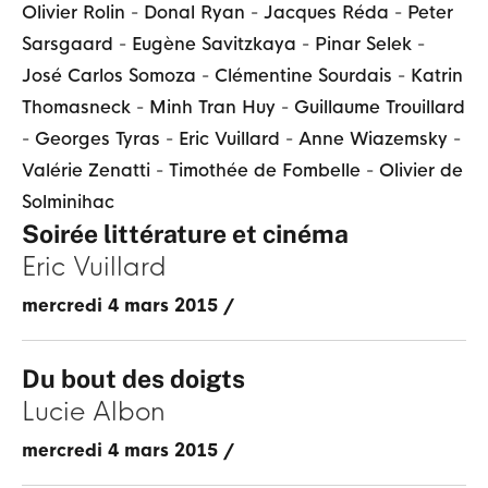
Olivier Rolin
-
Donal Ryan
-
Jacques Réda
-
Peter
Sarsgaard
-
Eugène Savitzkaya
-
Pinar Selek
-
José Carlos Somoza
-
Clémentine Sourdais
-
Katrin
Thomasneck
-
Minh Tran Huy
-
Guillaume Trouillard
-
Georges Tyras
-
Eric Vuillard
-
Anne Wiazemsky
-
Valérie Zenatti
-
Timothée de Fombelle
-
Olivier de
Solminihac
Soirée littérature et cinéma
Eric Vuillard
mercredi 4 mars 2015
/
Du bout des doigts
Lucie Albon
mercredi 4 mars 2015
/